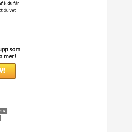
fik du får
tt du vet
 upp som
sa mer!
DER