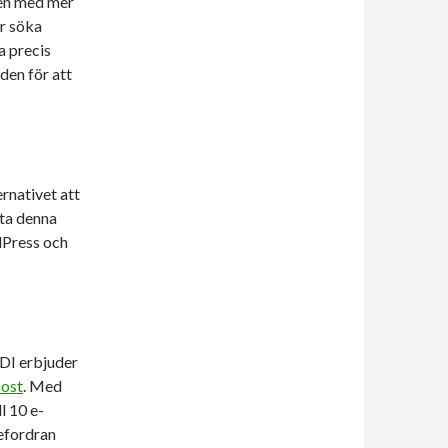
men med mer
r söka
a precis
den för att
rnativet att
tta denna
dPress och
GDI erbjuder
post
. Med
l 10 e-
efordran