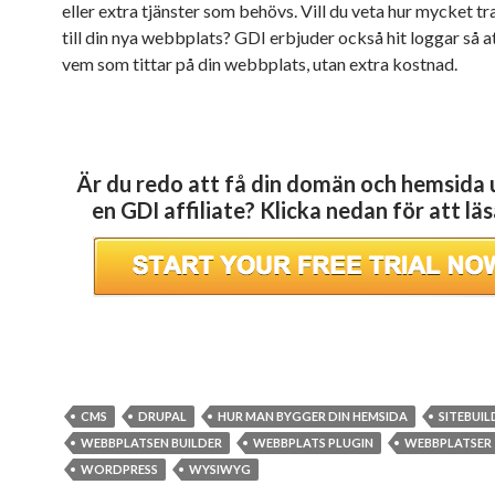
eller extra tjänster som behövs. Vill du veta hur mycket tra
till din nya webbplats? GDI erbjuder också hit loggar så a
vem som tittar på din webbplats, utan extra kostnad.
Är du redo att få din domän och hemsida
en GDI affiliate? Klicka nedan för att lä
CMS
DRUPAL
HUR MAN BYGGER DIN HEMSIDA
SITEBUIL
WEBBPLATSEN BUILDER
WEBBPLATS PLUGIN
WEBBPLATSER
WORDPRESS
WYSIWYG