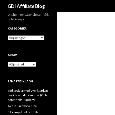
Sök
GDI Affiliate Blog
Ditt hem för GDI Nyheter, Råd,
och tävlingar
KATEGORIER
Kategorier
ARKIV
Arkiv
SENASTE INLÄGG
Vad sociala medieverktyg kan
berätta om dina kunder (Och
potentiella kunder!)
Av din Facebook-sida
5 Exempel på kraftfulla