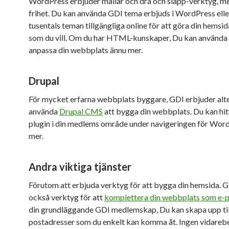
WordPress erbjuder mallar och dra och släpp-verktyg, 
frihet. Du kan använda GDI tema erbjuds i WordPress elle
tusentals teman tillgängliga online för att göra din hemsid
som du vill. Om du har HTML-kunskaper, Du kan använda 
anpassa din webbplats ännu mer.
Drupal
För mycket erfarna webbplats byggare, GDI erbjuder alte
använda
Drupal CMS
att bygga din webbplats. Du kan hi
plugin i din medlems område under navigeringen för Wor
mer.
Andra viktiga tjänster
Förutom att erbjuda verktyg för att bygga din hemsida. 
också verktyg för att
komplettera din webbplats som e-
din grundläggande GDI medlemskap, Du kan skapa upp til
postadresser som du enkelt kan komma åt. Ingen vidareb