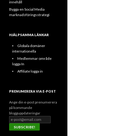
innehåll
Bygga en Social Media
marknadsföringsstrategi
HJÄLPSAMMA LÄNKAR
Globala domäner
internationella
Medlemmar område
logga In
Affiliate logga in
PRENUMERERA VIA E-POST
Ange din e-post prenumerera
på kommande
blogguppdateringar