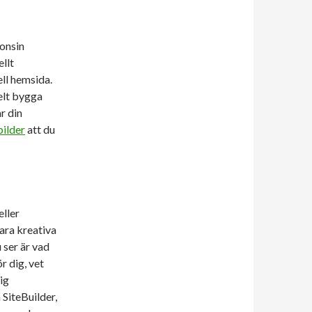
gonsin
llt
ll hemsida.
elt bygga
r din
bilder
att du
eller
ara kreativa
 ser är vad
r dig, vet
ig
SiteBuilder,