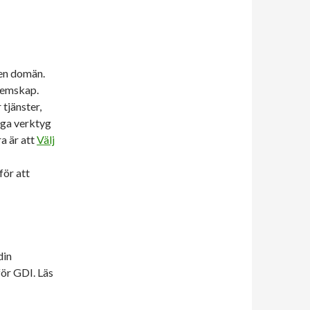
 en domän.
lemskap.
tjänster,
ga verktyg
a är att
Välj
ör att
din
för GDI. Läs