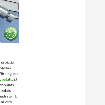
m erbjuder
. Medan
företag inte
ebbplats
. Så
webbplats
bbplats
nadsavgift.
kså vara