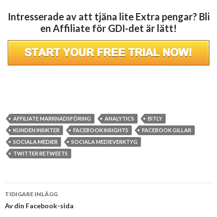
Intresserade av att tjäna lite Extra pengar? Bli
en Affiliate för GDI-det är lätt!
AFFILIATE MARKNADSFÖRING
ANALYTICS
BITLY
KUNDEN INSIKTER
FACEBOOK INSIGHTS
FACEBOOK GILLAR
SOCIALA MEDIER
SOCIALA MEDIEVERKTYG
TWITTER RETWEETS
Postnavigering
TIDIGARE INLÄGG
Av din Facebook-sida