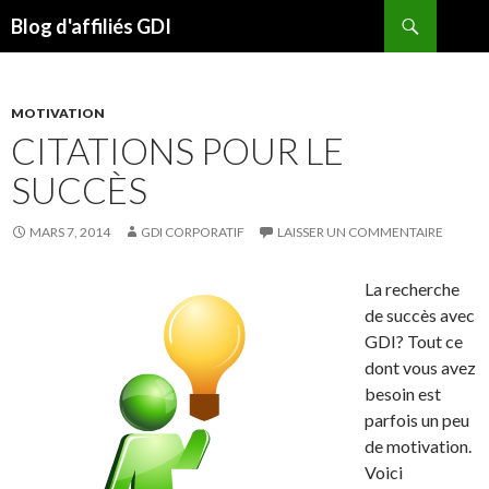
Recherche
Blog d'affiliés GDI
ALLER
AU
CONTENU
MOTIVATION
CITATIONS POUR LE
SUCCÈS
MARS 7, 2014
GDI CORPORATIF
LAISSER UN COMMENTAIRE
La recherche
de succès avec
GDI? Tout ce
dont vous avez
besoin est
parfois un peu
de motivation.
Voici