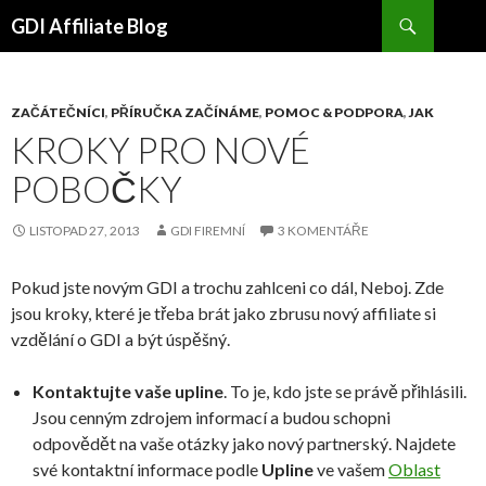
Hledat
GDI Affiliate Blog
PŘEJÍT
NA
OBSAH
ZAČÁTEČNÍCI
,
PŘÍRUČKA ZAČÍNÁME
,
POMOC & PODPORA
,
JAK
KROKY PRO NOVÉ
POBOČKY
LISTOPAD 27, 2013
GDI FIREMNÍ
3 KOMENTÁŘE
Pokud jste novým GDI a trochu zahlceni co dál, Neboj. Zde
jsou kroky, které je třeba brát jako zbrusu nový affiliate si
vzdělání o GDI a být úspěšný.
Kontaktujte vaše upline
. To je, kdo jste se právě přihlásili.
Jsou cenným zdrojem informací a budou schopni
odpovědět na vaše otázky jako nový partnerský. Najdete
své kontaktní informace podle
Upline
ve vašem
Oblast