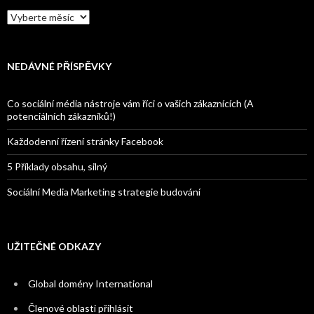
Archivy
NEDÁVNÉ PŘÍSPĚVKY
Co sociální média nástroje vám říci o vašich zákaznících (A
potenciálních zákazníků!)
Každodenní řízení stránky Facebook
5 Příklady obsahu, silný
Sociální Media Marketing strategie budování
UŽITEČNÉ ODKAZY
Global domény International
Členové oblasti přihlásit