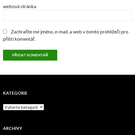
webová stránka
Zachraňte mé jméno, e-mail, a web v tomto prohlížeči pro
příští komentář.
KATEGORIE
Kategorie
ARCHIVY