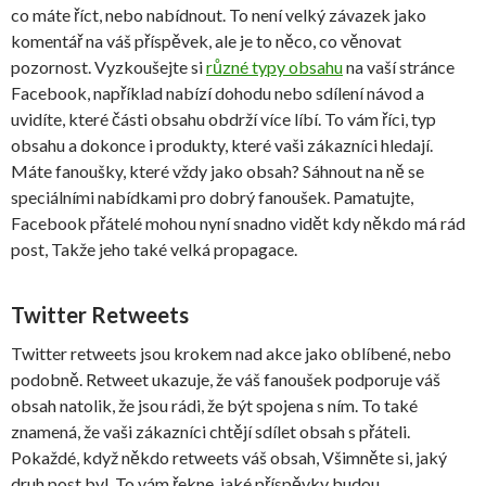
co máte říct, nebo nabídnout. To není velký závazek jako
komentář na váš příspěvek, ale je to něco, co věnovat
pozornost. Vyzkoušejte si
různé typy obsahu
na vaší stránce
Facebook, například nabízí dohodu nebo sdílení návod a
uvidíte, které části obsahu obdrží více líbí. To vám říci, typ
obsahu a dokonce i produkty, které vaši zákazníci hledají.
Máte fanoušky, které vždy jako obsah? Sáhnout na ně se
speciálními nabídkami pro dobrý fanoušek. Pamatujte,
Facebook přátelé mohou nyní snadno vidět kdy někdo má rád
post, Takže jeho také velká propagace.
Twitter Retweets
Twitter retweets jsou krokem nad akce jako oblíbené, nebo
podobně. Retweet ukazuje, že váš fanoušek podporuje váš
obsah natolik, že jsou rádi, že být spojena s ním. To také
znamená, že vaši zákazníci chtějí sdílet obsah s přáteli.
Pokaždé, když někdo retweets váš obsah, Všimněte si, jaký
druh post byl. To vám řekne, jaké příspěvky budou