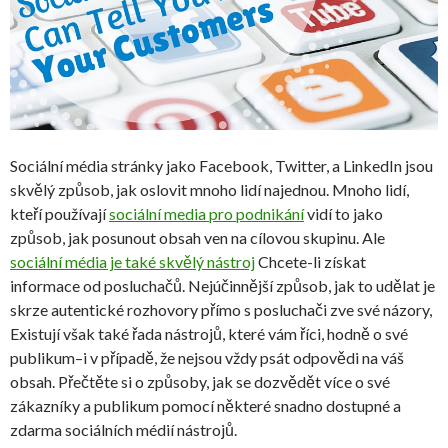
Sociální média stránky jako Facebook, Twitter, a LinkedIn jsou
skvělý způsob, jak oslovit mnoho lidí najednou. Mnoho lidí,
kteří používají
sociální media pro podnikání
vidí to jako
způsob, jak posunout obsah ven na cílovou skupinu. Ale
sociální média je také skvělý nástroj
Chcete-li získat
informace od posluchačů. Nejúčinnější způsob, jak to udělat je
skrze autentické rozhovory přímo s posluchači zve své názory,
Existují však také řada nástrojů, které vám říci, hodně o své
publikum–i v případě, že nejsou vždy psát odpovědi na váš
obsah. Přečtěte si o způsoby, jak se dozvědět více o své
zákazníky a publikum pomocí některé snadno dostupné a
zdarma sociálních médií nástrojů.