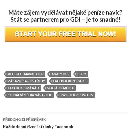
Máte zájem vydělávat nějaké peníze navíc?
Stát se partnerem pro GDI – je to snadné!
AFFILIATE MARKETING
ANALYTICS
BITLY
ZÁKAZNÍKA POSTŘEHY
FACEBOOK INSIGHTS
FACEBOOK MÁ RÁD
SOCIÁLNÍ MÉDIA
SOCIÁLNÍ MÉDIA NÁSTROJE
TWITTER RETWEETS
Navigace
PŘEDCHOZÍ PŘÍSPĚVEK
příspěvku
Každodenní řízení stránky Facebook