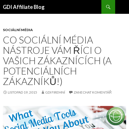
Hledat
GDI Affiliate Blog
PŘEJÍT
NA
OBSAH
SOCIÁLNÍ MÉDIA
CO SOCIÁLNÍ MÉDIA
NÁSTROJE VÁM ŘÍCI O
VAŠICH ZÁKAZNÍCÍCH (A
POTENCIÁLNÍCH
ZÁKAZNÍKŮ!)
LISTOPAD 19, 2015
GDI FIREMNÍ
ZANECHAT KOMENTÁŘ