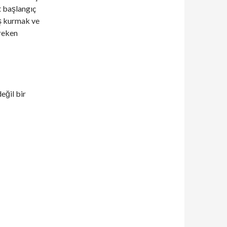
t başlangıç
iş kurmak ve
ereken
eğil bir