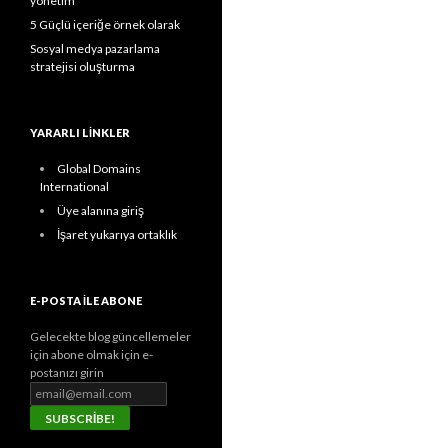
yönetim
5 Güçlü içeriğe örnek olarak
Sosyal medya pazarlama
stratejisi oluşturma
YARARLI LINKLER
Global Domains
International
Üye alanına giriş
İşaret yukarıya ortaklık
E-POSTA ILE ABONE
Gelecekte blog güncellemeler
için abone olmak için e-
postanızı girin