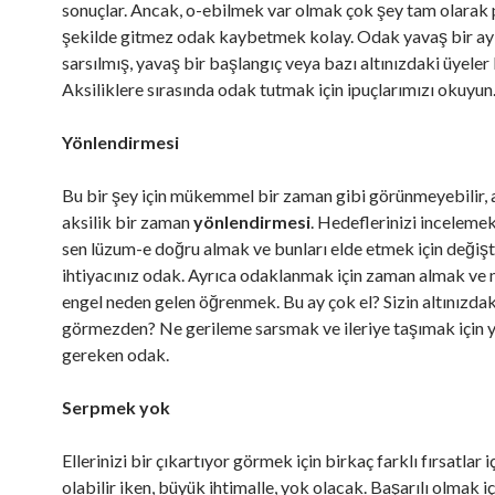
sonuçlar. Ancak, o-ebilmek var olmak çok şey tam olarak 
şekilde gitmez odak kaybetmek kolay. Odak yavaş bir ay
sarsılmış, yavaş bir başlangıç veya bazı altınızdaki üyeler 
Aksiliklere sırasında odak tutmak için ipuçlarımızı okuyun
Yönlendirmesi
Bu bir şey için mükemmel bir zaman gibi görünmeyebilir, 
aksilik bir zaman
yönlendirmesi
. Hedeflerinizi inceleme
sen lüzum-e doğru almak ve bunları elde etmek için değiş
ihtiyacınız odak. Ayrıca odaklanmak için zaman almak ve 
engel neden gelen öğrenmek. Bu ay çok el? Sizin altınızdak
görmezden? Ne gerileme sarsmak ve ileriye taşımak için 
gereken odak.
Serpmek yok
Ellerinizi bir çıkartıyor görmek için birkaç farklı fırsatlar i
olabilir iken, büyük ihtimalle, yok olacak. Başarılı olmak iç