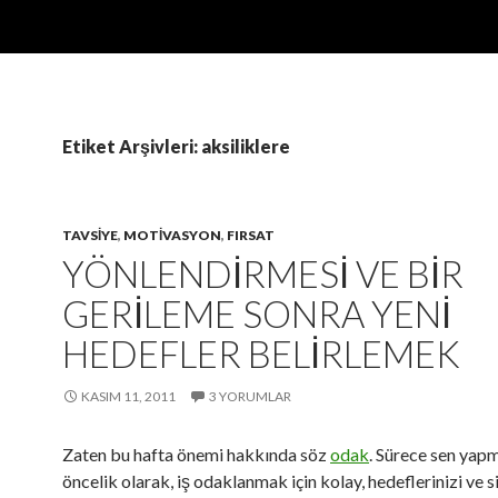
Etiket Arşivleri: aksiliklere
TAVSIYE
,
MOTIVASYON
,
FIRSAT
YÖNLENDIRMESI VE BIR
GERILEME SONRA YENI
HEDEFLER BELIRLEMEK
KASIM 11, 2011
3 YORUMLAR
Zaten bu hafta önemi hakkında söz
odak
. Sürece sen yap
öncelik olarak, iş odaklanmak için kolay, hedeflerinizi ve s