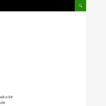
İÇERIĞE ATLA
mak o bir
izin