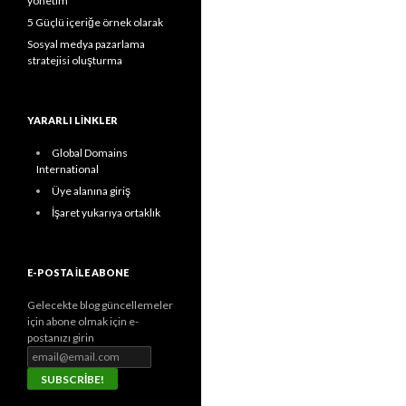
yönetim
5 Güçlü içeriğe örnek olarak
Sosyal medya pazarlama
stratejisi oluşturma
YARARLI LINKLER
Global Domains
International
Üye alanına giriş
İşaret yukarıya ortaklık
E-POSTA ILE ABONE
Gelecekte blog güncellemeler
için abone olmak için e-
postanızı girin