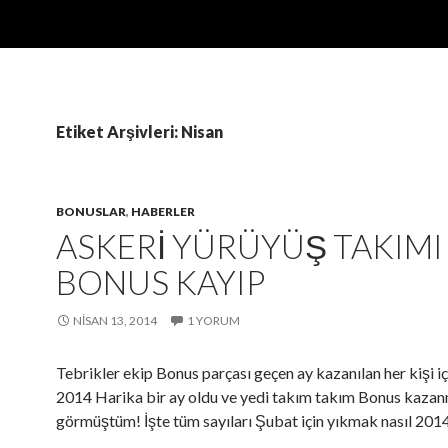
Etiket Arşivleri: Nisan
BONUSLAR
,
HABERLER
ASKERI YÜRÜYÜŞ TAKIMI
BONUS KAYIP
NISAN 13, 2014
1 YORUM
Tebrikler ekip Bonus parçası geçen ay kazanılan her kişi i
2014 Harika bir ay oldu ve yedi takım takım Bonus kaza
görmüştüm! İşte tüm sayıları Şubat için yıkmak nasıl 2014