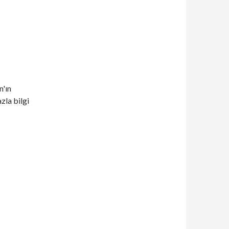
n'ın
zla bilgi