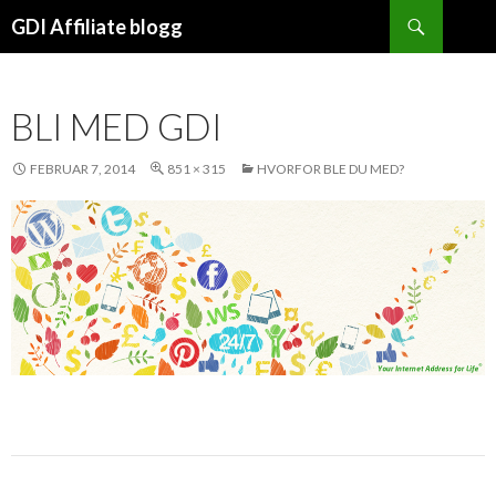
Søk
GDI Affiliate blogg
HOPP
TIL
INNHOLDET
BLI MED GDI
FEBRUAR 7, 2014
851 × 315
HVORFOR BLE DU MED?