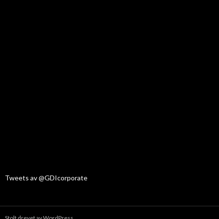
Tweets av @GDIcorporate
Stolt drevet av WordPress