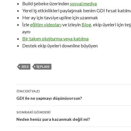
Build şebeke üzerinden
sosyal medya
Yerel iş etkinlikleri paylaşmak benim GDI fırsat katıl
Her ay için tavsiye upline için uzanmak
İzle
eğitim videoları
ve izleyin
Blog,
ekip üyeleri için te
aynı
Bir takım oluşturma veya katılma
Destek ekip üyeleri downline büyüyen
2013
IŞ PLANI
navigasyon
ÖNCEKI YAZI
gönderisi
GDI ile ne yapmayı düşünüyorsun?
SONRAKI GÖNDERI
Neden henüz para kazanmak değil mi?