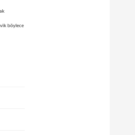
mak
şvik böylece