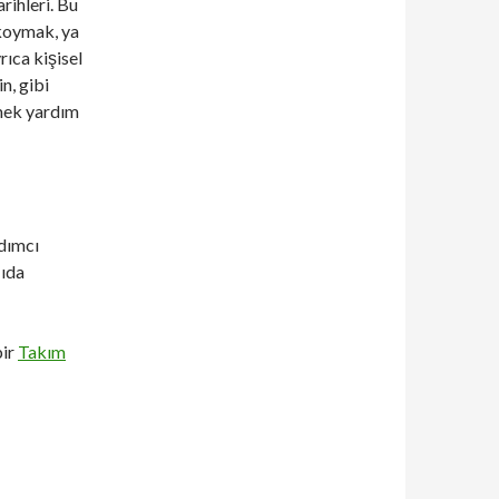
rihleri. Bu
 koymak, ya
yrıca kişisel
n, gibi
mek yardım
dımcı
ğıda
bir
Takım