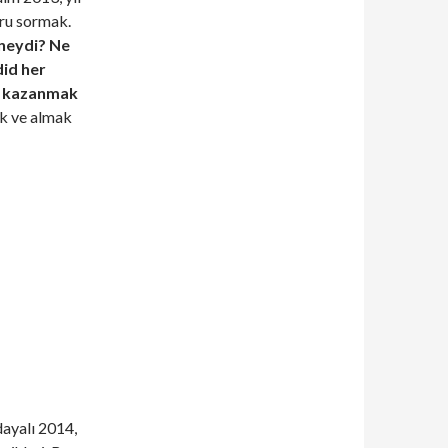
oru sormak.
neydi? Ne
did her
ye kazanmak
ek ve almak
dayalı 2014,