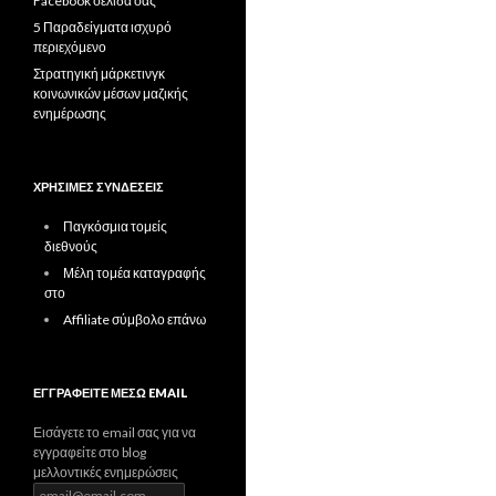
Facebook σελίδα σας
5 Παραδείγματα ισχυρό
περιεχόμενο
Στρατηγική μάρκετινγκ
κοινωνικών μέσων μαζικής
ενημέρωσης
ΧΡΉΣΙΜΕΣ ΣΥΝΔΈΣΕΙΣ
Παγκόσμια τομείς
διεθνούς
Μέλη τομέα καταγραφής
στο
Affiliate σύμβολο επάνω
ΕΓΓΡΑΦΕΊΤΕ ΜΈΣΩ EMAIL
Εισάγετε το email σας για να
εγγραφείτε στο blog
μελλοντικές ενημερώσεις