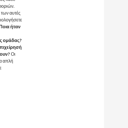
φοριών.
 των αυτές
ξιολογήσετε
Ποια ήταν
η
ης ομάδας?
πιχείρησή
ζουν?
Οι
ια απλή
ε