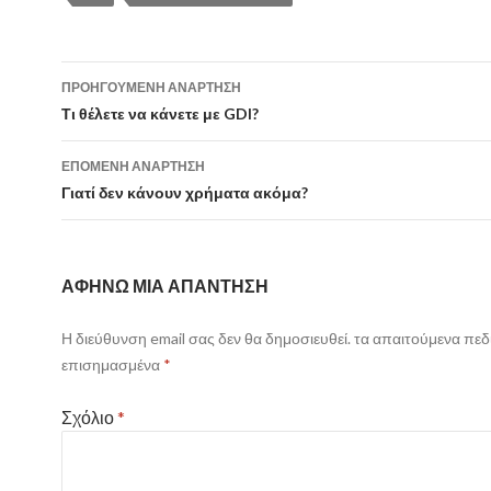
Πλοήγηση
ΠΡΟΗΓΟΎΜΕΝΗ ΑΝΆΡΤΗΣΗ
ανάρτησης
Τι θέλετε να κάνετε με GDI?
ΕΠΌΜΕΝΗ ΑΝΆΡΤΗΣΗ
Γιατί δεν κάνουν χρήματα ακόμα?
ΑΦΉΝΩ ΜΙΑ ΑΠΆΝΤΗΣΗ
Η διεύθυνση email σας δεν θα δημοσιευθεί.
τα απαιτούμενα πεδί
επισημασμένα
*
Σχόλιο
*