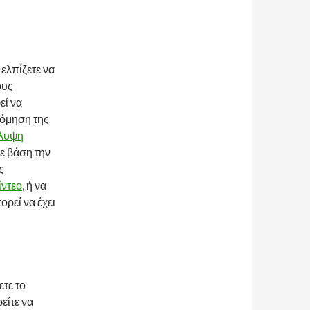
ελπίζετε να
ους
εί να
δόμηση της
λυψη
με βάση την
ς
ίντεο
, ή να
ορεί να έχει
ετε το
είτε να