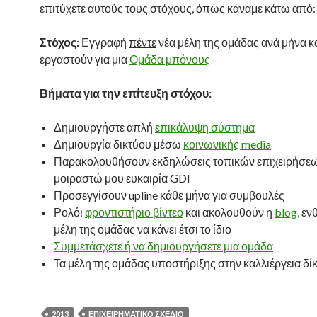
επιτύχετε αυτούς τους στόχους, όπως κάναμε κάτω από:
Στόχος:
Εγγραφή
πέντε
νέα μέλη της ομάδας ανά μήνα κα
εργαστούν για μια
Ομάδα μπόνους
Βήματα για την επίτευξη στόχου:
Δημιουργήστε απλή
επικάλυψη σύστημα
Δημιουργία δικτύου μέσω
κοινωνικής media
Παρακολουθήσουν εκδηλώσεις τοπικών επιχειρήσεω
μοιραστώ μου ευκαιρία GDI
Προσεγγίσουν upline κάθε μήνα για συμβουλές
Ρολόι
φροντιστήριο βίντεο
και ακολουθούν η
blog,
ενθ
μέλη της ομάδας να κάνει έτσι το ίδιο
Συμμετάσχετε ή να δημιουργήσετε μια ομάδα
Τα μέλη της ομάδας υποστήριξης στην καλλιέργεια δί
2013
ΕΠΙΧΕΙΡΗΜΑΤΙΚΌ ΣΧΈΔΙΟ