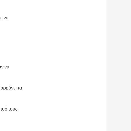
ι να
ν να
αρρύνει τα
κτυό τους