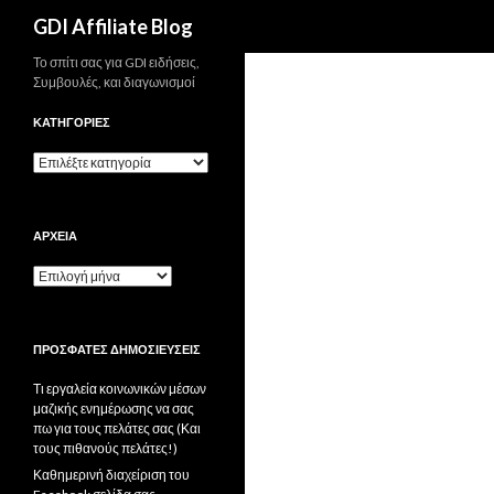
Αναζήτηση
GDI Affiliate Blog
Το σπίτι σας για GDI ειδήσεις,
Συμβουλές, και διαγωνισμοί
ΚΑΤΗΓΟΡΊΕΣ
Κατηγορίες
ΑΡΧΕΊΑ
Αρχεία
ΠΡΌΣΦΑΤΕΣ ΔΗΜΟΣΙΕΎΣΕΙΣ
Τι εργαλεία κοινωνικών μέσων
μαζικής ενημέρωσης να σας
πω για τους πελάτες σας (Και
τους πιθανούς πελάτες!)
Καθημερινή διαχείριση του