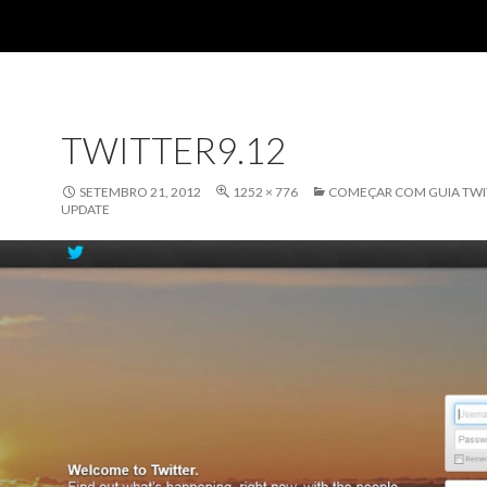
TWITTER9.12
SETEMBRO 21, 2012
1252 × 776
COMEÇAR COM GUIA TWI
UPDATE