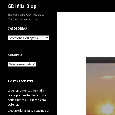
Pesquisa
GDI filial Blog
Sua casa para GDI Notícias,
Conselhos, e concursos
CATEGORIAS
Categorias
ARCHIVES
Archives
POSTS RECENTES
Que ferramentas de mídia
Social podem lhe dizer sobre
seus clientes (E clientes em
potencial!)
Gestão diária da sua página de