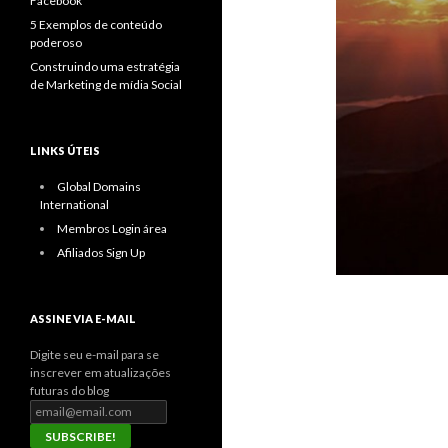
Facebook
5 Exemplos de conteúdo
poderoso
Construindo uma estratégia
de Marketing de mídia Social
LINKS ÚTEIS
Global Domains
International
Membros Login área
Afiliados Sign Up
ASSINE VIA E-MAIL
Digite seu e-mail para se
inscrever em atualizações
futuras do blog