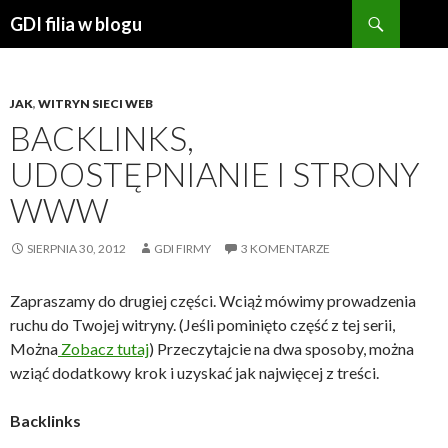
Szukaj
GDI filia w blogu
PRZEJDŹ
DO
TREŚCI
JAK
,
WITRYN SIECI WEB
BACKLINKS,
UDOSTĘPNIANIE I STRONY
WWW
SIERPNIA 30, 2012
GDI FIRMY
3 KOMENTARZE
Zapraszamy do drugiej części. Wciąż mówimy prowadzenia
ruchu do Twojej witryny. (Jeśli pominięto część z tej serii,
Można
Zobacz tutaj
) Przeczytajcie na dwa sposoby, można
wziąć dodatkowy krok i uzyskać jak najwięcej z treści.
Backlinks