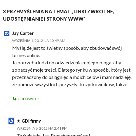
3 PRZEMYŚLENIA NA TEMAT „LINKI ZWROTNE,
UDOSTĘPNIANIE I STRONY WWW”
Jay Carter
WRZEŚNIA 1, 2012 NA 10:49 AM
Myślę, że jest to świetny sposób, aby zbudować swój
biznes online.
Ja potrzeba ludzi do odwiedzenia mojego bloga, aby
zobaczyć moje treści, Dlatego rynku w sposób, który jest
przeznaczony do osiągnięcia moich celów i mam nadzieję,
że pomoże wszystkich przyszłych użytkowników, także.
ODPOWIEDZ
GDI firmy
WRZEŚNIA 6, 2012 NA 2:41 PM
To świetnie, Jay. Przechowywać go!