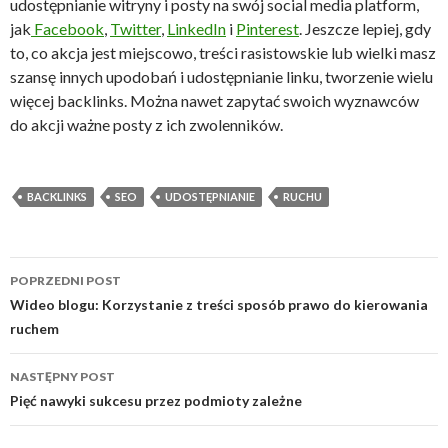
udostępnianie witryny i posty na swój social media platform,
jak
Facebook
,
Twitter
,
LinkedIn
i
Pinterest
. Jeszcze lepiej, gdy
to, co akcja jest miejscowo, treści rasistowskie lub wielki masz
szansę innych upodobań i udostępnianie linku, tworzenie wielu
więcej backlinks. Można nawet zapytać swoich wyznawców
do akcji ważne posty z ich zwolenników.
BACKLINKS
SEO
UDOSTĘPNIANIE
RUCHU
Nawigacja
POPRZEDNI POST
po
Wideo blogu: Korzystanie z treści sposób prawo do kierowania
ruchem
wpisach
NASTĘPNY POST
Pięć nawyki sukcesu przez podmioty zależne