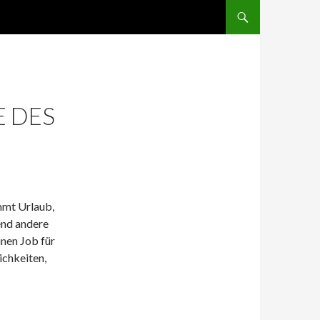
ZUM INHALT SPRINGEN
E DES
ommt Urlaub,
end andere
inen Job für
ichkeiten,