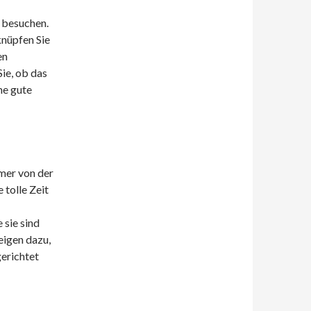
 besuchen.
knüpfen Sie
en
ie, ob das
ne gute
mer von der
 tolle Zeit
 sie sind
eigen dazu,
gerichtet