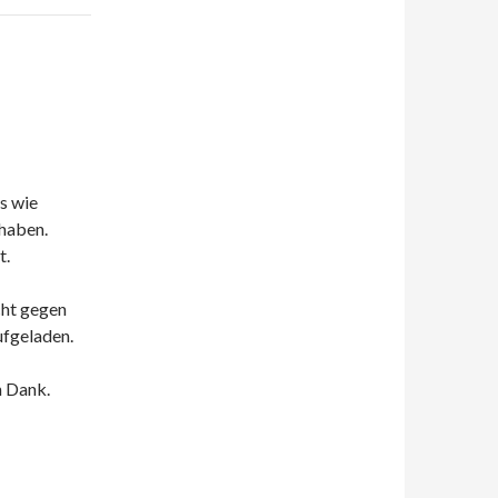
s wie
haben.
t.
cht gegen
ufgeladen.
n Dank.