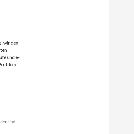
e, wir den
rten
ufe und e-
 Problem
lder sind