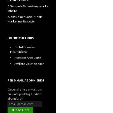
Facebook-Seite
5 Beispiele für leistungsstarke
Inhalte
Aufbau einer Social Media
Marketing-Strategie
HILFREICHE LINKS
Global Domains
International
Member Area Login
Affiliate-Zeichen oben
PER E-MAIL ABONNIEREN
Geben Sie Ihre e-Mail, um
zukünftigen Blog-Updates
abonnieren