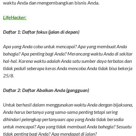
waktu Anda dan mengembangkan bisnis Anda.
LifeHacker:
Daftar 1: Daftar fokus (jalan di depan)
Apa yang Anda coba untuk mencapai? Apa yang membuat Anda
bahagia? Apa penting bagi Anda? Merancang waktu Anda di sekitar
hal-hal. Karena waktu adalah Anda satu sumber daya terbatas dan
tidak peduli seberapa keras Anda mencoba Anda tidak bisa bekerja
25/8.
Daftar 2: Daftar Abaikan Anda (gangguan)
Untuk berhasil dalam menggunakan waktu Anda dengan bijaksana,
Anda harus bertanya yang sama-sama penting tetapi sering
dihindari pelengkap pertanyaan: apa yang Anda tidak bersedia
untuk mencapai? Apa yang tidak membuat Anda bahagia? Sesuatu
tidak penting bagi Anda? Apa mendapat di jalan?