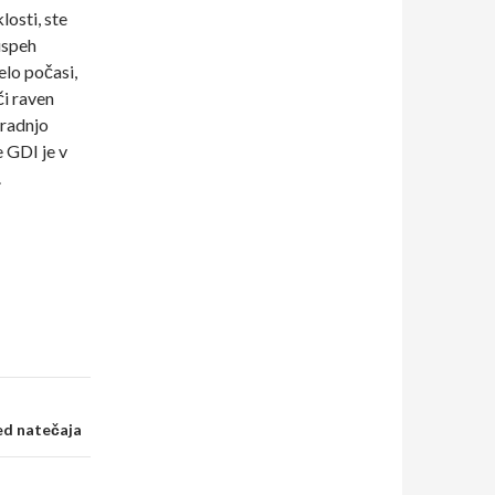
losti, ste
 uspeh
elo počasi,
či raven
gradnjo
e GDI je v
.
ed natečaja