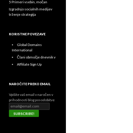
5 Primeri vsebin, močan
Izgradnjo socialnih medijev
trženje strategija
KORISTNE POVEZAVE
Global Domains
International
Člani območje dnevnik v
Affiliate Sign Up
NAROČITE PREKO EMAIL
Vpišite vaš email v naročen v
prihodnosti blog posodobitve