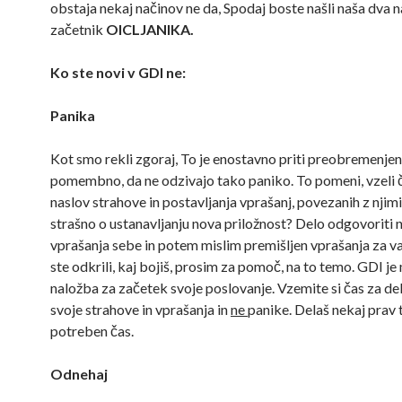
obstaja nekaj načinov ne da, Spodaj boste našli naša dva n
začetnik
OICLJANIKA.
Ko ste novi v GDI ne:
Panika
Kot smo rekli zgoraj, To je enostavno priti preobremenjeni
pomembno, da ne odzivajo tako paniko. To pomeni, vzeli č
naslov strahove in postavljanja vprašanj, povezanih z njimi
strašno o ustanavljanju nova priložnost? Delo odgovoriti n
vprašanja sebe in potem mislim premišljen vprašanja za va
ste odkrili, kaj bojiš, prosim za pomoč, na to temo. GDI je
naložba za začetek svoje poslovanje. Vzemite si čas za de
svoje strahove in vprašanja in
ne
panike. Delaš nekaj prav
potreben čas.
Odnehaj