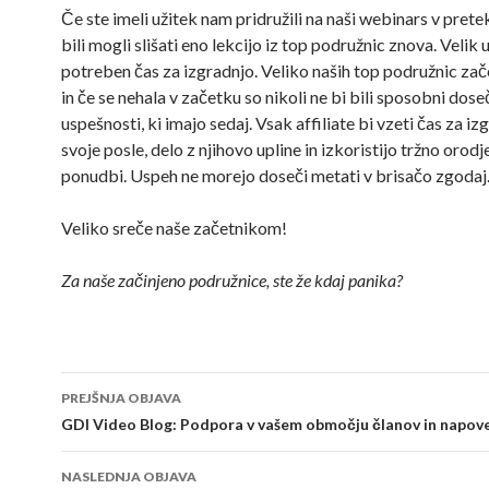
Če ste imeli užitek nam pridružili na naši webinars v pretek
bili mogli slišati eno lekcijo iz top podružnic znova. Velik
potreben čas za izgradnjo. Veliko naših top podružnic zač
in če se nehala v začetku so nikoli ne bi bili sposobni dose
uspešnosti, ki imajo sedaj. Vsak affiliate bi vzeti čas za iz
svoje posle, delo z njihovo upline in izkoristijo tržno orodj
ponudbi. Uspeh ne morejo doseči metati v brisačo zgodaj
Veliko sreče naše začetnikom!
Za naše začinjeno podružnice, ste že kdaj panika?
Navigacija
PREJŠNJA OBJAVA
po
GDI Video Blog: Podpora v vašem območju članov in napov
objavi
NASLEDNJA OBJAVA