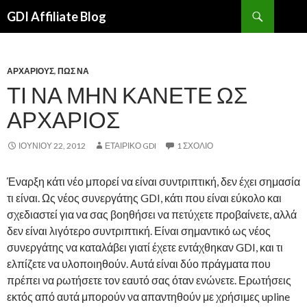
Αναζήτηση
GDI Affiliate Blog
ΜΕΤΆΒΑΣΗ
ΣΤΟ
ΠΕΡΙΕΧΌΜΕΝΟ
ΑΡΧΆΡΙΟΥΣ
,
ΠΏΣ ΝΑ
ΤΙ ΝΑ ΜΗΝ ΚΆΝΕΤΕ ΩΣ
ΑΡΧΆΡΙΟΣ
ΙΟΥΝΊΟΥ 22, 2012
ΕΤΑΙΡΙΚΌ GDI
1 ΣΧΌΛΙΟ
Έναρξη κάτι νέο μπορεί να είναι συντριπτική, δεν έχει σημασία
τι είναι. Ως νέος συνεργάτης GDI, κάτι που είναι εύκολο και
σχεδιαστεί για να σας βοηθήσει να πετύχετε προβαίνετε, αλλά
δεν είναι λιγότερο συντριπτική. Είναι σημαντικό ως νέος
συνεργάτης να καταλάβει γιατί έχετε εντάχθηκαν GDI, και τι
ελπίζετε να υλοποιηθούν. Αυτά είναι δύο πράγματα που
πρέπει να ρωτήσετε τον εαυτό σας όταν ενώνετε. Ερωτήσεις
εκτός από αυτά μπορούν να απαντηθούν με χρήσιμες upline