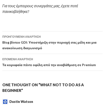
Για τους έμπειρους συνεργάτες μας, έχετε ποτέ
πανικοβλήθηκε?
Πλοήγηση
ΠΡΟΗΓΟΎΜΕΝΗ ΑΝΆΡΤΗΣΗ
ανάρτησης
Blog βίντεο GDI: Υποστήριξη στην περιοχή σας μέλη και μια
ανακοίνωση διαγωνισμό
ΕΠΌΜΕΝΗ ΑΝΆΡΤΗΣΗ
Τα κορυφαία πέντε οφέλη από την αναβάθμιση σε Premium
ONE THOUGHT ON “WHAT NOT TO DO AS A
BEGINNER
”
Dustin Watson