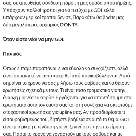
σας, σε απευθείας σύνδεση πόροι, ή μας ομάδα υποστήριξης.
Υπάρχουν πολλοί τρόποι για να πετύχει με GDI, αλλά
υπάρχουν μερικοί τρόποι δεν σε, Παρακάτω θα βρείτε μας
δύο μεγαλύτερες αρχάριος
DONTS.
Όταν είστε νέοι να μην GDI:
Πανικός
Όπως είπαμε παραπάνω, είναι εύκολο να συγχύζεστε, αλλά
είναι σημαντικό να ανταποκριθεί από πανικοβάλλονται. Αυτό
σημαίνει το χρόνο να σας μιλήσω τους φόβους και να θέτουν
ερωτήσεις σχετικά με τους. Τι είναι τόσο τρομακτικό για την
έναρξη μια νέα ευκαιρία? Εργάζονται για να απαντήσουμε στα
ερωτήματα αυτά τον εαυτό σας και στη συνέχεια να σκεφτούμε
στοχαστικοί ερωτήσεις για upline σας. Αν προσδιορίσετε τι
είσαι φοβισμένος του, Ζητήστε βοήθεια σε αυτό το θέμα. GDI
είναι μια μικρή επένδυση για να ξεκινήσετε την επιχείρησή
σας. Πάρτε το χρόνο να εργαστούν με τους φόβους και τις