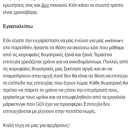
ερωτήσεις σας και
Δεν
πανικού. Κάτι κάνει το σωστό τρόπο
είναι χρονοβόρα.
Εγκαταλείπω
Εάν είχατε την ευχαρίστηση να μας ενώνει για μας webinars
στο παρελθόν, ήσαστε σε θέση να ακούσω κάτι που μάθαμε
από τις κορυφαίες θυγατρικές ξανά και ξανά. Τεράστια
επιτυχία χρειάζεται χρόνο για να οικοδομήσουμε. Πολλές από
τις κορυφαίες θυγατρικές μας ξεκίνησε αργά, και αν να
σταματήσουν στην αρχή ποτέ δεν θα είναι σε θέση να επιτύχει
το επίπεδο της επιτυχίας που έχουν τώρα. Κάθε θυγατρική θα
πρέπει να πάρετε το χρόνο να χτίσει την επιχείρησή τους,
εργασία με τους upline και να επωφεληθούν από τα εργαλεία
μάρκετινγκ που GDI έχει να προσφέρει. Επιτυχία δεν
επιτυγχάνεται με ρίχνουν στην πετσέτα νωρίς.
Καλή τύχη σε μας για αρχάριους!