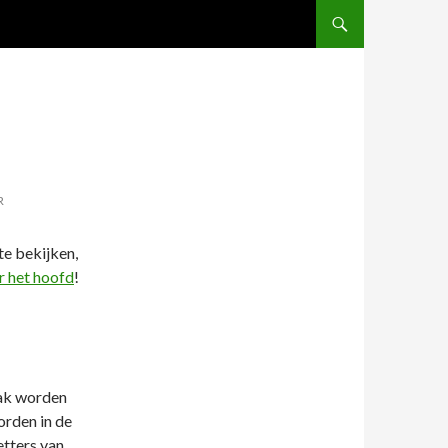
DOORGAAN NAAR ARTI
R
te bekijken,
r het hoofd
!
aak worden
orden in de
etters van