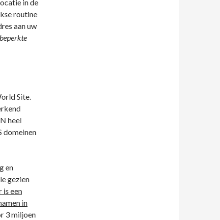
ocatie in de
jkse routine
dres aan uw
beperkte
orld Site.
erkend
DN heel
WS domeinen
g en
le gezien
r is een
namen in
r 3 miljoen