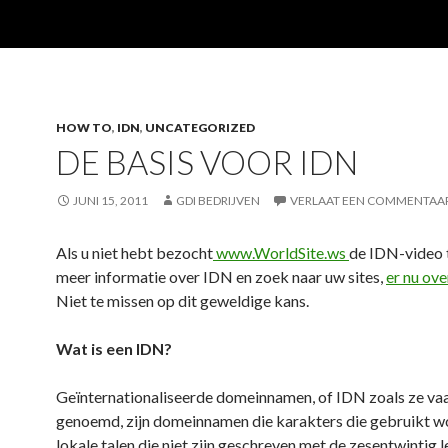
HOW TO
,
IDN
,
UNCATEGORIZED
DE BASIS VOOR IDN
JUNI 15, 2011
GDI BEDRIJVEN
VERLAAT EEN COMMENTAA
Als u niet hebt bezocht
www.WorldSite.ws
de IDN-video 
meer informatie over IDN en zoek naar uw sites,
er nu ove
Niet te missen op dit geweldige kans.
Wat is een IDN?
Geïnternationaliseerde domeinnamen, of IDN zoals ze v
genoemd, zijn domeinnamen die karakters die gebruikt w
lokale talen die niet zijn geschreven met de zesentwintig l