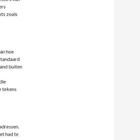
ers
pts zoals
van hoe
 standaard
mand buiten
die
e tekens
adressen.
et had te