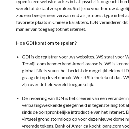
typen in een website-adres in Latijnsschrift ongeacht hun l
wereld of de taal ze spraken. Stel je nu voor hoe uw dageli
zou een beetje meer verwarrend als je moest type in het a
favoriete plaats in Chinese karakters. IDN veranderen dit
manier van toegang tot het internet.
Hoe GDI komt om te spelen?
GDI is de registrar voor .ws websites. .WS staat voor W
Terwijl .com kenmerkend Amerikaanse is, .WS is kenm
global. Niets stuurt het bericht de mogelijkheid met I
graag de top level domain World Site betekent dat. .
zijn over de hele wereld toegankelijk.
De invoering van IDN is het creëren van een veranderin
verbazingwekkende gelegenheid in tegenstelling tot al
sinds de oorspronkelijke introductie van het internet.
E
virtueel grond stormloop op voor deze nieuwe domein
vreemde tekens.
Bank of America kocht loans.com voo