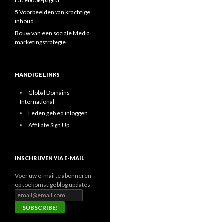
Facebook-pagina
5 Voorbeelden van krachtige
inhoud
Bouw van een sociale Media
marketingstrategie
HANDIGE LINKS
Global Domains
International
Leden gebied inloggen
Affiliate Sign Up
INSCHRIJVEN VIA E-MAIL
Voer uw e-mail te abonneren
op toekomstige blog updates