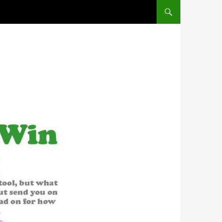
PĀRIET UZ SATURU
!