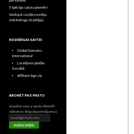
pārvaldībā
5 Spēcīgs satura piemēri
Veidojot sociālo mediju
mārketinga stratēģiju
NODERĪGAS SAITES
Global Domains
International
Locekļiem platība
žurnālā
Affiliate Sign Up
ABONĒT PA E-PASTU
Ievadiet savu e-pastu Abonēt
nākotnes blog atjauninājumus