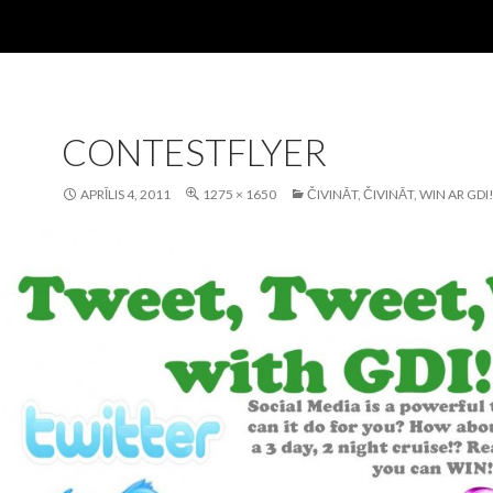
CONTESTFLYER
APRĪLIS 4, 2011
1275 × 1650
ČIVINĀT, ČIVINĀT, WIN AR GDI