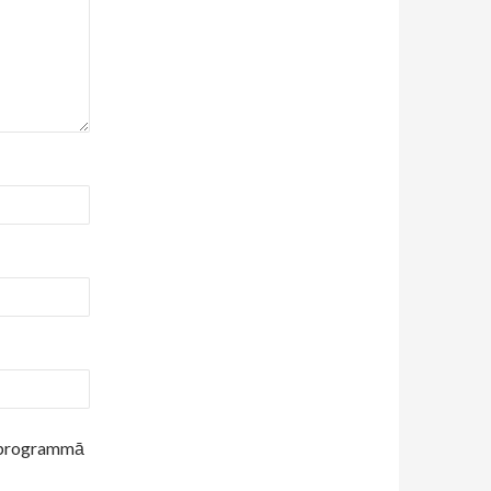
ūkprogrammā