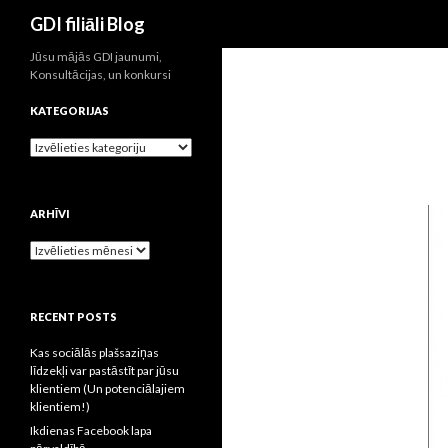
Meklēšana
GDI filiāli Blog
Jūsu mājās GDI jaunumi,
Konsultācijas, un konkursi
KATEGORIJAS
Kategorijas
ARHĪVI
Arhīvi
RECENT POSTS
Kas sociālās plašsaziņas
līdzekļi var pastāstīt par jūsu
klientiem (Un potenciālajiem
klientiem!)
Ikdienas Facebook lapa