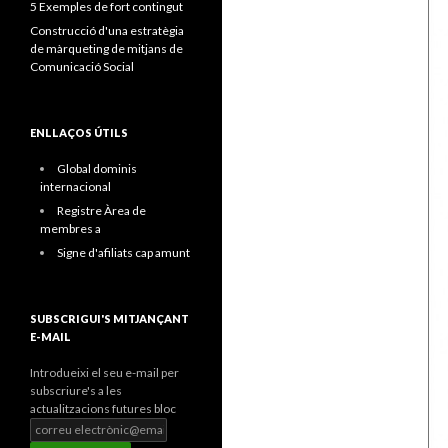
5 Exemples de fort contingut
Construcció d'una estratègia
de màrqueting de mitjans de
Comunicació Social
ENLLAÇOS ÚTILS
Global dominis
internacional
Registre Àrea de
membres a
Signe d'afiliats cap amunt
SUBSCRIGUI'S MITJANÇANT
E-MAIL
Introdueixi el seu e-mail per
subscriure's a les
actualitzacions futures bloc