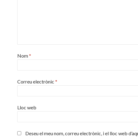
Nom
*
Correu electrònic
*
Lloc web
Deseu el meu nom, correu electrònic, i el lloc web d’aq