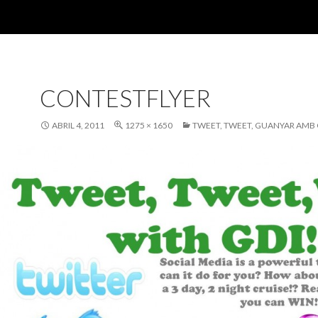
CONTESTFLYER
ABRIL 4, 2011
1275 × 1650
TWEET, TWEET, GUANYAR AMB 