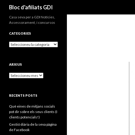
Cerca
Bloc d'afiliats GDI
Casa seva per a GDI Notícies,
Assessorament, i concursos
CATEGORIES
Categories
ARXIUS
Arxius
RECENTS POSTS
Què eines de mitjans socials
pot dir sobre els seus clients (I
clients potencials!)
Gestió diària de la seva pàgina
de Facebook