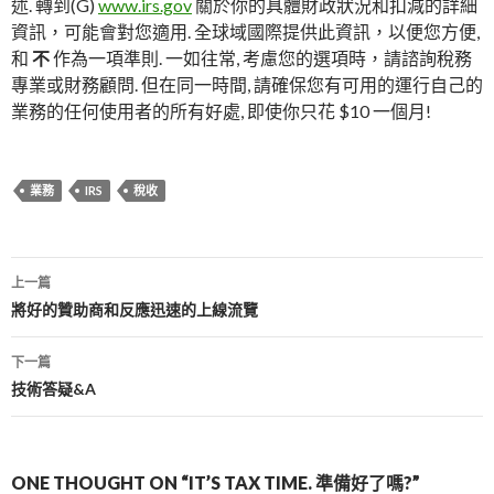
述. 轉到(G)
www.irs.gov
關於你的具體財政狀況和扣減的詳細
資訊，可能會對您適用. 全球域國際提供此資訊，以便您方便,
和
不
作為一項準則. 一如往常, 考慮您的選項時，請諮詢稅務
專業或財務顧問. 但在同一時間, 請確保您有可用的運行自己的
業務的任何使用者的所有好處, 即使你只花 $10 一個月!
業務
IRS
稅收
帖
上一篇
子
將好的贊助商和反應迅速的上線流覽
導
下一篇
航
技術答疑&A
ONE THOUGHT ON “IT’S TAX TIME
. 準備好了嗎?”