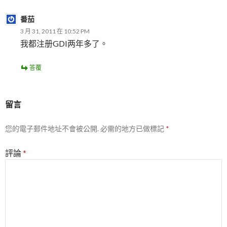
番茄
3 月 31, 2011 在 10:52 PM
我都注册GDI两年多了
。
答覆
留言
您的電子郵件地址不會被公開.
必需的地方已做標記
*
評論
*