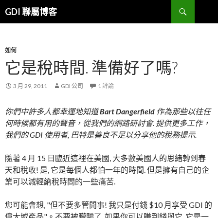
搜
GDI 聯屬博客
索
跳
到
內
容
如何
它是稅時間. 準備好了嗎?
3 月 29, 2011
GDI 公司
1 評論
你們中許多人都幸運地知道
Bart Dangerfield
作為那些以往任
何時候都有用的聲音，從我們的網路研討會. 提供更多工作，
我們的 GDI 使用者, 巴特是善良不足以分享他的稅務提示.
隨著 4 月 15 日臨近這裡在美國, 大多數美國人的思緒轉到春
天和稅收! 是, 它是每個人都怕一年的時間. 但是擁有自己的企
業可以減輕納稅時間的一些痛苦.
您可能會想, "但不要多管閒事! 我只是付錢 $10 月享受 GDI 的
偉大域產品"。不要被矇騙了. 如果你可以賺到錢與它, 它是一