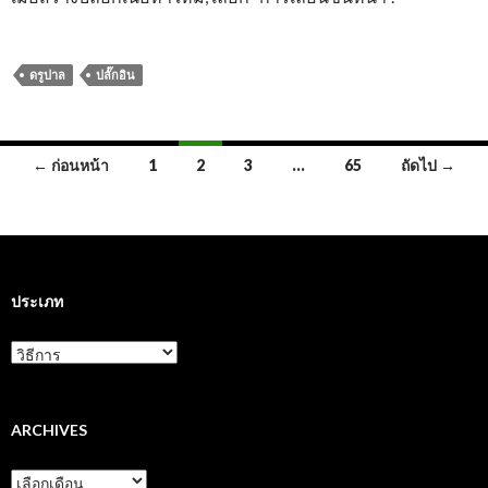
ดรูปาล
ปลั๊กอิน
การนำ
← ก่อนหน้า
1
2
3
…
65
ถัดไป →
ทาง
โพสต์
ประเภท
ประเภท
ARCHIVES
Archives