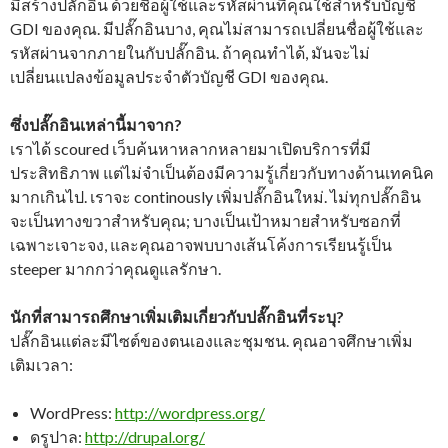
มีสร้างปลั๊กอิน ด้วยชื่อผู้ใช้และรหัสผ่านที่คุณใช้สำหรับบัญชี
GDI ของคุณ. มีปลั๊กอินบาง, คุณไม่สามารถเปลี่ยนชื่อผู้ใช้และ
รหัสผ่านจากภายในกับปลั๊กอิน. ถ้าคุณทำได้, มันจะไม่
เปลี่ยนแปลงข้อมูลประจำตัวบัญชี GDI ของคุณ.
ซึ่งปลั๊กอินเหล่านี้มาจาก?
เราได้ scoured เว็บค้นหาหลากหลายมาเปิดบริการที่มี
ประสิทธิภาพ แต่ไม่จำเป็นต้องมีความรู้เกี่ยวกับทางด้านเทคนิค
มากเกินไป. เราจะ continously เพิ่มปลั๊กอินใหม่. ไม่ทุกปลั๊กอิน
จะเป็นทางขวาสำหรับคุณ; บางเป็นเป้าหมายสำหรับซอกที่
เฉพาะเจาะจง, และคุณอาจพบบางเส้นโค้งการเรียนรู้เป็น
steeper มากกว่าคุณดูแลรักษา.
นักที่สามารถศึกษาเพิ่มเติมเกี่ยวกับปลั๊กอินที่ระบุ?
ปลั๊กอินแต่ละมีไซต์ของตนเองและชุมชน. คุณอาจศึกษาเพิ่ม
เติมเวลา:
WordPress:
http://wordpress.org/
ดรูปาล:
http://drupal.org/