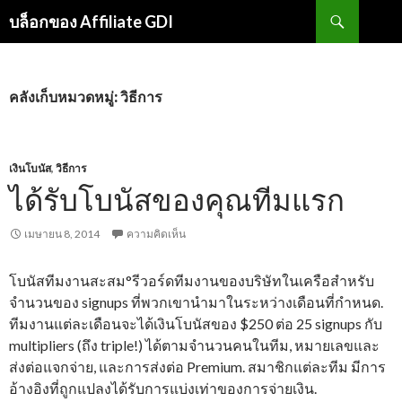
ค้นหา
บล็อกของ Affiliate GDI
ข้าม
ไป
ที่
เนื้อหา
คลังเก็บหมวดหมู่: วิธีการ
เงินโบนัส
,
วิธีการ
ได้รับโบนัสของคุณทีมแรก
เมษายน 8, 2014
ความคิดเห็น
โบนัสทีมงานสะสม°รีวอร์ดทีมงานของบริษัทในเครือสำหรับ
จำนวนของ signups ที่พวกเขานำมาในระหว่างเดือนที่กำหนด.
ทีมงานแต่ละเดือนจะได้เงินโบนัสของ $250 ต่อ 25 signups กับ
multipliers (ถึง triple!) ได้ตามจำนวนคนในทีม, หมายเลขและ
ส่งต่อแจกจ่าย, และการส่งต่อ Premium. สมาชิกแต่ละทีม มีการ
อ้างอิงที่ถูกแปลงได้รับการแบ่งเท่าของการจ่ายเงิน.