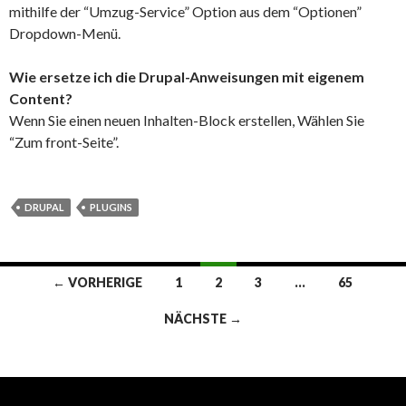
mithilfe der “Umzug-Service” Option aus dem “Optionen”
Dropdown-Menü.
Wie ersetze ich die Drupal-Anweisungen mit eigenem
Content?
Wenn Sie einen neuen Inhalten-Block erstellen, Wählen Sie
“Zum front-Seite”.
DRUPAL
PLUGINS
Beitragsnavigation
← VORHERIGE
1
2
3
…
65
NÄCHSTE →