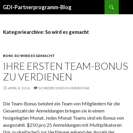
Suche
GDI-Partnerprogramm-Blog
ZUM
INHALT
SPRINGEN
Kategoriearchive: So wird es gemacht
BONI
,
SO WIRD ES GEMACHT
IHRE ERSTEN TEAM-BONUS
ZU VERDIENEN
APRIL 8, 2014
SCHREIBE EINEN KOMMENTAR
Die Team-Bonus belohnt ein Team von Mitgliedern für die
Gesamtzahl der Anmeldungen bringen sie in einem
festgelegten Monat. Jedes Monat Teams sind ein Bonus von
ausgezahlt. $250 pro 25 Anmeldungen mit Multiplikatoren
(bis zu dreifache!) zur Verfügung anhand der Anzahl der